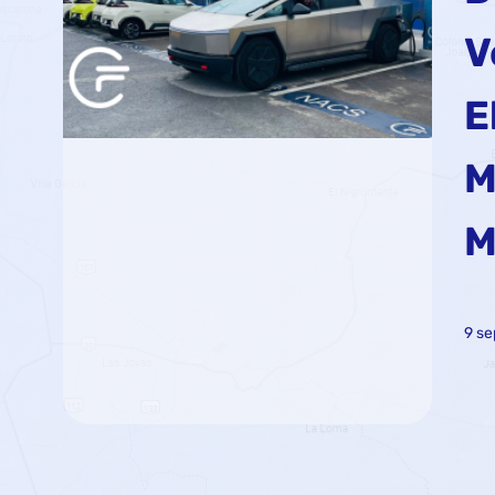
V
E
M
M
9 se