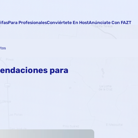
rifas
Para Profesionales
Conviértete En Host
Anúnciate Con FAZT
itos
mendaciones para