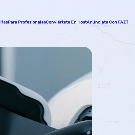
rifas
Para Profesionales
Conviértete En Host
Anúnciate Con FAZT