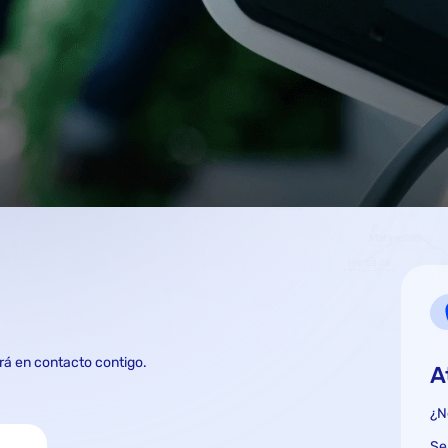
rá en contacto contigo.
A
¿N
Se