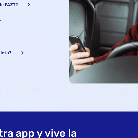
 de FAZT?
leta?
ra app y vive la