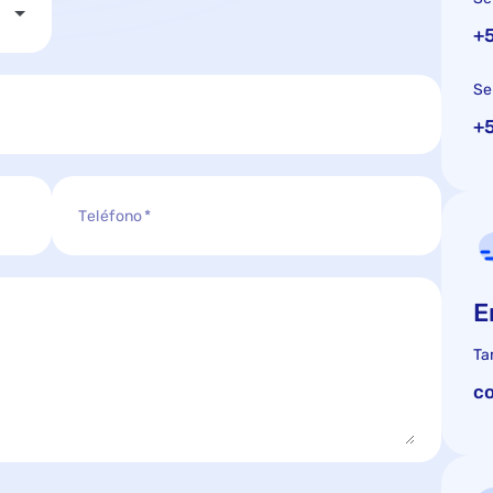
+5
Se
+
Teléfono
E
Ta
c