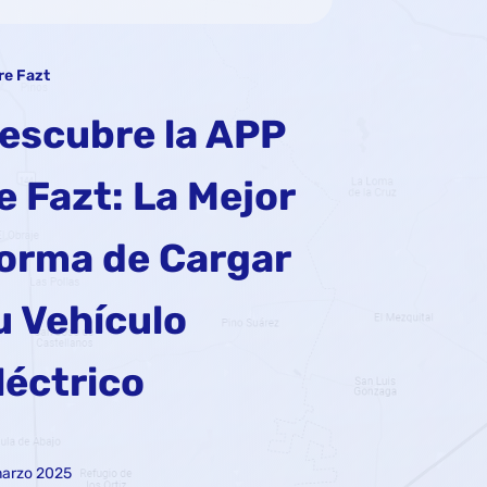
re Fazt
escubre la APP
e Fazt: La Mejor
orma de Cargar
u Vehículo
léctrico
marzo 2025