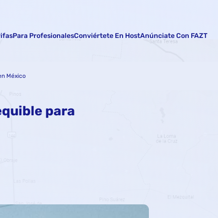
rifas
Para Profesionales
Conviértete En Host
Anúnciate Con FAZT
 en México
equible para