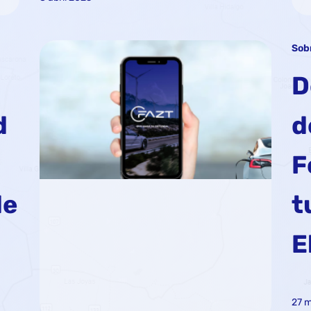
Sob
D
d
d
F
de
t
E
27 